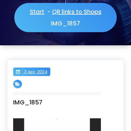
Start
-
QR links to Shops
IMG_1857
3 Apr. 2024
IMG_1857