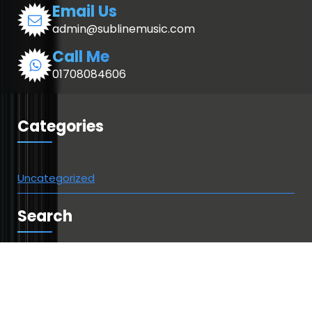
Email Us
admin@sublinemusic.com
Call Me
01708084606
Categories
Uncategorized
Search
Suchen
nach: