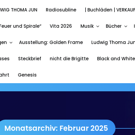
DWIG THOMA JUN
Radiosubline
| Buchläden | VERKAUF
Feuer und Spirale“
Vita 2026
Musik
Bücher
Ludwig Thoma Jun.
gen
Ausstellung: Golden Frame
Ludwig Thoma Jun
A Wia Adam jetzt Lieferbar 13 Euro plus 3 Euro Post &
Packing
eases
Steckbrief
nicht die Brigitte
Black and White
fahrt
Genesis
archiv: Februar 2025