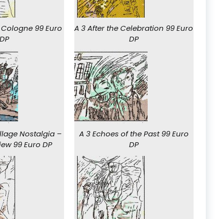
o Cologne 99 Euro
A 3 After the Celebration 99 Euro
DP
DP
illage Nostalgia –
A 3 Echoes of the Past 99 Euro
Artwork Review 99 Euro DP
DP