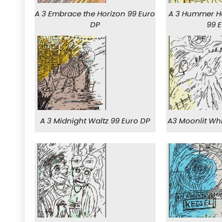
A 3 Embrace the Horizon 99 Euro
A 3 Hummer 
DP
99 
A 3 Midnight Waltz 99 Euro DP
A3 Moonlit Wh