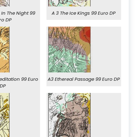
 In The Night 99
A 3 The Ice Kings 99 Euro DP
ro DP
editation 99 Euro
A3 Ethereal Passage 99 Euro DP
DP