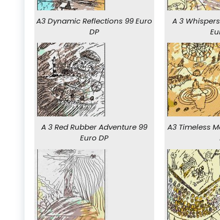
A3 Dynamic Reflections 99 Euro
A 3 Whispers
DP
Eu
A 3 Red Rubber Adventure 99
A3 Timeless M
Euro DP