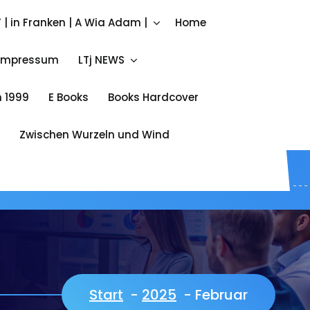
Call ME
 | in Franken | A Wia Adam |
Home
+49 172 842 333 4
Impressum
LTj NEWS
 1999
E Books
Books Hardcover
Zwischen Wurzeln und Wind
Start
-
2025
-
Februar