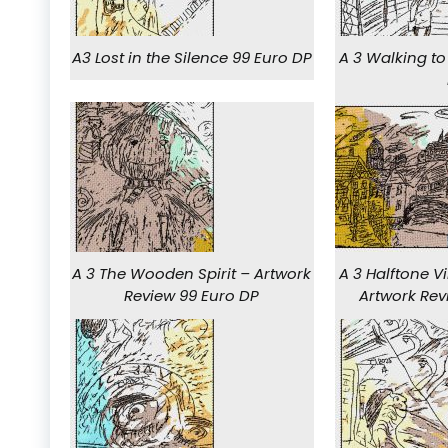
A3 Lost in the Silence 99 Euro DP
A 3 Walking t
A 3 The Wooden Spirit – Artwork
A 3 Halftone V
Review 99 Euro DP