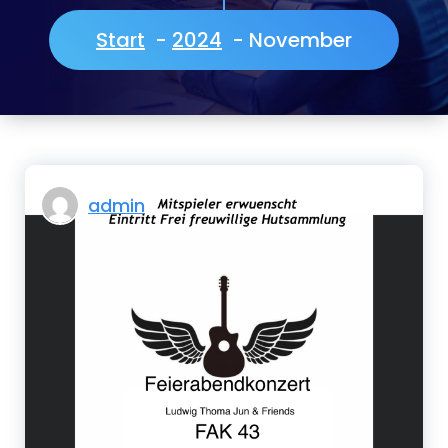
Start
-
2024
-
November
admin